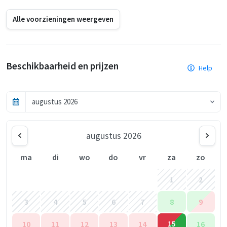
Alle voorzieningen weergeven
Beschikbaarheid en prijzen
Help
augustus 2026
ma
di
wo
do
vr
za
zo
1
2
3
4
5
6
7
8
9
10
11
12
13
14
15
16