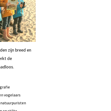
nden zijn breed en
erkt de
aadloos.
grafie
en vogelaars
 natuurpuristen
 en stilte