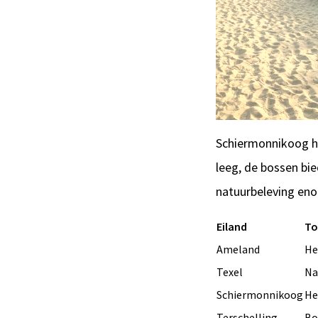
Schiermonnikoog hee
leeg, de bossen bi
natuurbeleving eno
Eiland
To
Ameland
He
Texel
Na
Schiermonnikoog
He
Terschelling
Bo