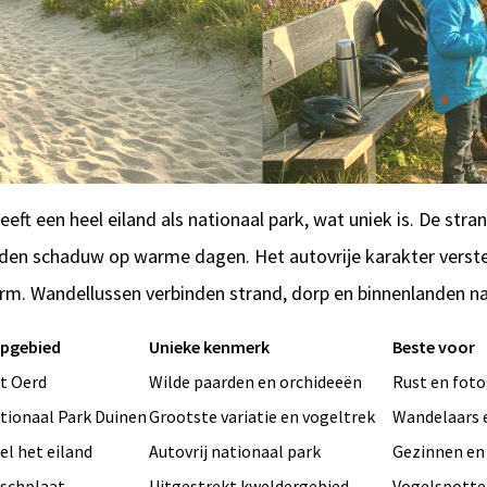
ft een heel eiland als nationaal park, wat uniek is. De stra
eden schaduw op warme dagen. Het autovrije karakter verst
rm. Wandellussen verbinden strand, dorp en binnenlanden n
pgebied
Unieke kenmerk
Beste voor
t Oerd
Wilde paarden en orchideeën
Rust en foto
tionaal Park Duinen
Grootste variatie en vogeltrek
Wandelaars 
el het eiland
Autovrij nationaal park
Gezinnen en
schplaat
Uitgestrekt kweldergebied
Vogelspotten