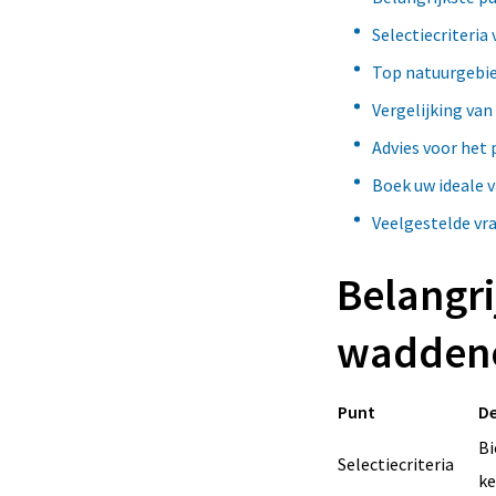
Selectiecriteri
Top natuurgebi
Vergelijking van
Advies voor het
Boek uw ideale 
Veelgestelde vr
Belangr
waddene
Punt
De
Bi
Selectiecriteria
ke