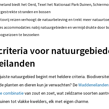
eland biedt het Oerd, Texel het Nationaal Park Duinen, Schierm
tgestrekte stranden en bossen
tovrij reizen verhoogt de natuurbeleving en trekt meer natuurtoe
es accommodaties nabij natuurgebieden en vermijd drukte door b
ogseizoen te bezoeken
criteria voor natuurgebie
ilanden
juiste natuurgebied begint met heldere criteria. Biodiversite
nde planten en dieren kun je verwachten? De
Waddeneilanden
ke combinatie
van zout en zoet, wat zeldzame soorten aantr
duinen tot vlakke kwelders, elk met eigen charme.