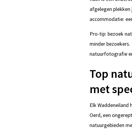
afgelegen plekken 
accommodatie: een k
Pro-tip: bezoek nat
minder bezoekers. 
natuurfotografie e
Top nat
met spe
Elk Waddeneiland h
Oerd, een ongerept
natuurgebieden met