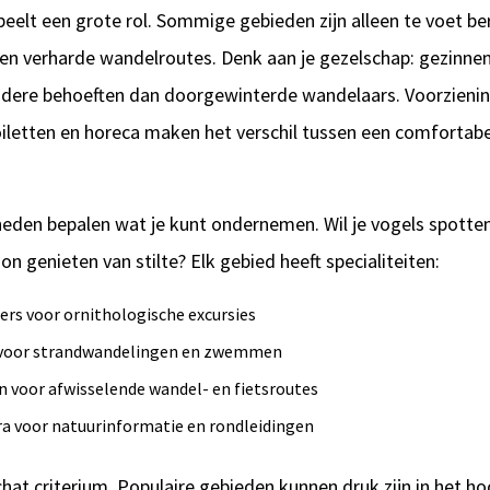
eelt een grote rol. Sommige gebieden zijn alleen te voet be
en verharde wandelroutes. Denk aan je gezelschap: gezinnen
dere behoeften dan doorgewinterde wandelaars. Voorzienin
oiletten en horeca maken het verschil tussen een comfortab
eden bepalen wat je kunt ondernemen. Wil je vogels spotten
genieten van stilte? Elk gebied heeft specialiteiten:
ers voor ornithologische excursies
 voor strandwandelingen en zwemmen
n voor afwisselende wandel- en fietsroutes
ra voor natuurinformatie en rondleidingen
hat criterium. Populaire gebieden kunnen druk zijn in het ho