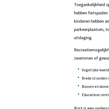
Toegankelijkheid sp
hebben fietspaden 
kinderen hebben an
parkeerplaatsen, t
uitdaging.
Recreatiemogelijkh
zwemmen of gewoon 
Vogelrijke kweld
Brede stranden
Bossen en duine
Educatieve cent
Rust is een ondersc