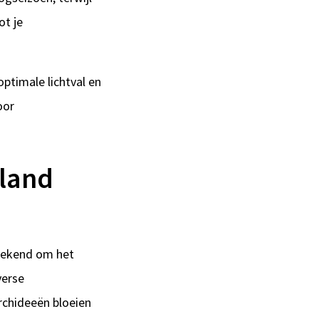
ot je
ptimale lichtval en
oor
land
 bekend om het
verse
rchideeën bloeien