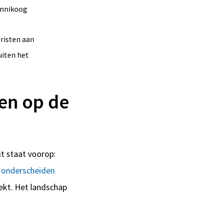
onnikoog
risten aan
uiten het
den op de
it staat voorop:
 onderscheiden
ekt. Het landschap