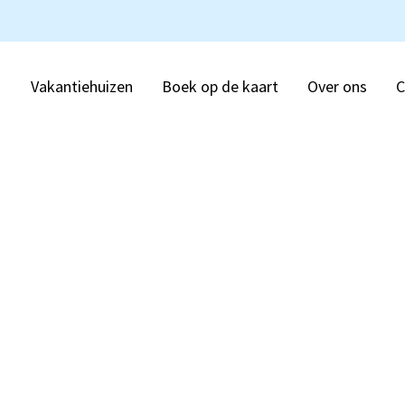
Vakantiehuizen
Boek op de kaart
Over ons
C