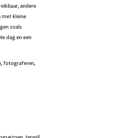
reikbaar, andere
 met kleine
gen zoals
ele dag en een
, fotograferen,
ogseizoen, terwijl