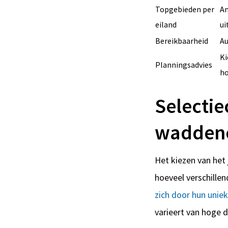
Topgebieden per
Am
eiland
ui
Bereikbaarheid
Au
Ki
Planningsadvies
ho
Selectie
waddene
Het kiezen van het 
hoeveel verschille
zich door hun unie
varieert van hoge 