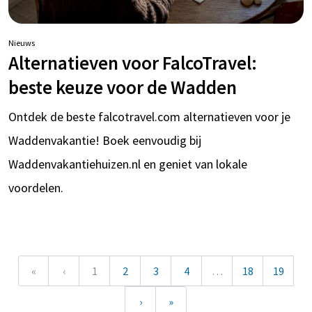
Nieuws
Alternatieven voor FalcoTravel:
beste keuze voor de Wadden
Ontdek de beste falcotravel.com alternatieven voor je
Waddenvakantie! Boek eenvoudig bij
Waddenvakantiehuizen.nl en geniet van lokale
voordelen.
«
‹
1
2
3
4
…
18
19
›
»