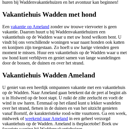
huren bij Waddenvakantiehuizen en het avontuur kan beginnen!
Vakantiehuis Wadden met hond
Een
vakantie op Ameland
zonder uw trouwe viervoeter is geen
vakantie. Daarom huurt u bij Waddenvakantiehuizen een
vakantiehuis op de Wadden waar u met uw hond welkom bent. U
vindt bij ons verschillende woningen waar naast honden ook katten
en konijnen zijn toegestaan. Zo hoeft u uw harige vrienden geen
moment te missen. Huur een vakantiehuis op de Wadden waar u met
uw hond kunt verblijven en geniet samen van lange wandelingen
door de bossen, de duinen en over het strand.
Vakantiehuis Wadden Ameland
U geniet van een heerlijk ontspannen vakantie met een vakantiehuis
op de Wadden. Naar Ameland gaan betekent dat de pret al begint als
u in Holwerd op de boot stapt. U ruikt de zilte zeelucht en voelt de
wind in uw haren. Eenmaal op het eiland kunt u lekker wandelen
over het strand, fietsen in de duinen en van het uitzicht genieten
vanaf Bornrif, de karakteristieke rood-witte vuurtoren. Ga een week,
midweek of
weekend naar Ameland
in een geheel verzorgd
vakantiehuis op de Wadden. Ameland is theplacetobe! Boek uw
favoriete woning bij Waddenvakantiehuizen.