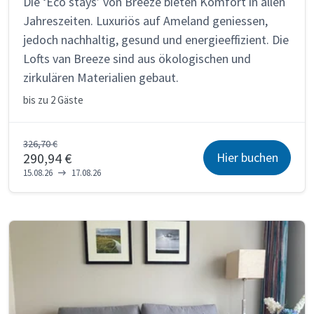
Die ‘Eco stays’ von Breeze bieten Komfort in allen
Jahreszeiten. Luxuriös auf Ameland geniessen,
jedoch nachhaltig, gesund und energieeffizient. Die
Lofts van Breeze sind aus ökologischen und
zirkulären Materialien gebaut.
bis zu
2 Gäste
326,70 €
Hier buchen
290,94 €
15.08.26
17.08.26